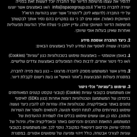
להסיר את עצמו מרשימת הדיוור של החברה יוכל לעשות זאת בפנייה
ישירה לחברה בדוא"ל
info@spacegroup.co.il
ו/או באמצעים אשר יוצעו
על ידי החברה (לדוגמא לינק ל"הסרה" אשר יוצע בהודעת הדוא"ל
השיווקית כאמור). אנא שים לב כי גם במקרים בהם נסיר אותך לבקשתך
מרשימות הדיוור השיווקי שלנו, עדיין ייתכן כי נשלח אליך הודעות תפעוליות
ואחרות שאינן בעלות אופי שיווקי.
2. כיצד החברה אוספת מידע
החברה עשויה לאסוף את המידע לעיל באמצעים הבאים:
1.
באופן אוטומטי – באמצעות שימוש בטכנולוגיות כגון "עוגיות" (Cookies)
ו/או כלי ניטור אחרים, לרבות כאלו המופעלים באמצעות צדדים שלישיים.
2.
מידע אשר המשתמש מספק לחברה מרצונו – כגון בעת פנייה לחברה,
במסגרת פעולות המבוצעות ב"אזור האישי" או בעת רישום לקבלת דיוור.
3. שימוש ב"עוגיות" וכלי ניטור
אנו משתמשים בקובצי עוגיות (Cookie) (קובצי טקסט קטנים המאוחסנים
בדפדפן של המשתמש) וטכנולוגיות דומות אחרות (כגון SDKs) לאיסוף
נתונים באתר ובאפליקציה. טכנולוגיות אלה עוזרות לנו להבין כיצד נעשה
שימוש בשירותים שלנו, לנתח דפוסי תנועה, להתאים ולשפר את השירות
והתוכן. כמו כן, אנו עושים שימוש בכלים אלו לשמירת ההעדפות של
המשתמש, התאמת התכנים והפרסום באתר ובאפליקציה אליו, וניהול של
תהלכי שיווק ופרסום דיגיטאלי כמקובל. נוסף לכך, אנו משתמשים בקובצי
עוגיות לצורכי אבטחה, כולל זיהוי ומניעה של שימושים אסורים. במסגרת