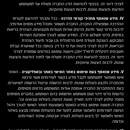
לצרכי דיוור זה. בכפוף להוראות הדין החברה תשלח אף למשתמש
הודעות והצעות שונות, לרבות הצעות שיווקיות.
IV
.
מידע שנאסף מחניכי קורסי הדרכה
- ככל ותבחר להירשם לקורסי
ההדרכה שמפעילה החברה, החברה תשמור ותנהל מידע מסוים אודותיך,
לרבות פרטי קשר וזהות, פרטים אודות תעודות מקצועיות, הצהרת בריאות
בסיסית, פרטי תשלום וכיו"ב. המידע ישמש לצורך אספקת השירות
המבוקש, הענקת תעודת סיום פרסונלית וכן עבור תיעוד הצהרת
הבריאות, לרבות לצרכי ביטוח ועל פי כל דין. בנוסף, ככל שאישרת קבלת
חשבונית דיגיטלית לדוא"ל ייתכן וייעשה שימוש בפרטים שמסרת לצרכי
דיוור זה. בכפוף להוראות הדין החברה תשלח אף לחניך הודעות והצעות
שונות, לרבות הצעות שיווקיות.
V. מידע שנאסף בעת שימוש באזור האישי באתר ובאפליקציה
- האזור
אישי מאפשר למשתמש לקבל מידע בקשר לשירותים אשר נרכשו
מהחברה ולבצע פעולות שונות, לרבות הרשמה וביטול הרשמה לשיעורים.
בעת ההתחברות החברה אוספת אודות המשתמש פרטים מסוימים,
כדוגמת פרטי זיהוי (שם משתמש וסיסמא) בהם השתמש, במקרים מסוימים
מספר טלפון לצרכי זיהוי, תאריך ושעת הגישה, פעולות שבוצעו וכו'.
החברה תעשה שימוש במידע הנאסף באמצעות האזור האישי לצורך ניהול
הגישה לשירותים ולאפשר אותם, לתעד את הפעולות שאתה מבצע באיזור
האישי ולאפשר לך ביצוע פעולות, לצורכי אבטחה, שיפור השירותים
וכדומה.