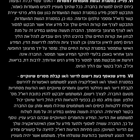
VI. פנייה במסגרת הגשת מועמדות למשרות
- האתר עשוי לכלול הצעות
ביחס לגיוס למשרות בחברה. ככל שהינך מעוניין להגיש מועמדות כאמור,
תתבקש לספק מידע במסגרת הגשת המועמדות כגון שם מלא, פרטי יצירת
קשר (דוא"ל ומספר טלפון) וכדומה. כמו כן, במסגרת הגשת המועמדות,
תתבקש לצרף את קורות החיים שלך וכל מידע אחר אשר תבקש למסור
ו/או לצרף מרצונך וביוזמתך. החברה תעשה שימוש במידע זה על מנת
לבחון את קורות החיים שלך בהיבט הליך גיוס עובדים, לנהל את הליך
הגיוס (זימון לראיון וכדומה) וכן לצורך ציות והלימה לדרישות הדין. המידע
האישי שתמסור במסגרת קורות החיים שלך, נמסר על ידך מרצונך החופשי,
והנך אחראי באופן בלעדי להיקף המידע אשר תמסור. החברה אינה
דורשת או מבקשת ממך למסור כל מידע רגיש אודותיך, לרבות דת, בריאות,
וכיו"ב, הכל בקשר עם הליך הגיוס.
VII
.
מידע שנאסף בעת רישום לדיוור ו/או קבלת מסרים שיווקיים
-
במסגרת האתר ו/או האפליקציה תוצע למשתמש האפשרות להירשם
לקבלת דיוור ו/או ניוזלטר (ידיעון) וחומרים שיווקיים ו/או הודעות מסחריות
מטעם החברה. לצורך רישום, המשתמש יתבקש להזין כתובת דוא"ל, מס'
טלפון ושם מלא. כמו כן, בכפוף להוראות הדין החל, דיוור שיווקי יכול
ויישלח ללקוחות קיימים ו/או משתמשים שניהלו משא ומתן עם החברה
בקשר לשירותיה. החברה תעשה שימוש במידע זה על מנת לשלוח
למשתמש את הדיוור, המידע והחומרים השיווקיים שבהם הביע עניין. נוסף
על כך, החברה עשויה לאסוף ולתעד מידע על אופן האינטראקציה שלך
עם הדיוור השיווקי, כגון פתיחת הודעות דוא"ל, לחיצה על קישורים ומידע
אחר הנוגע לשימושך בהודעות שנשלחו אליך. משתמש אשר יהיה מעוניין