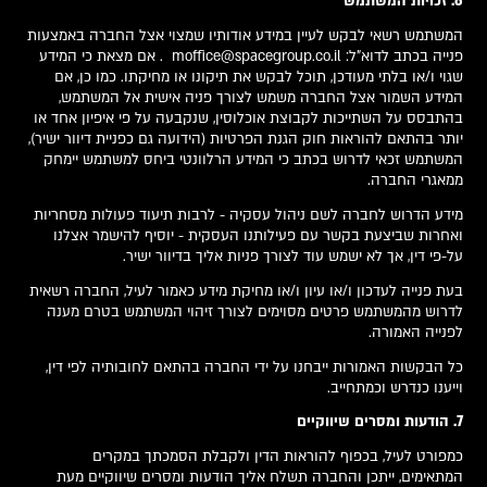
6. זכויות המשתמש
המשתמש רשאי לבקש לעיין במידע אודותיו שמצוי אצל החברה באמצעות
פנייה בכתב לדוא"ל:
moffice@spacegroup.co.il
. אם מצאת כי המידע
שגוי ו/או בלתי מעודכן, תוכל לבקש את תיקונו או מחיקתו. כמו כן, אם
המידע השמור אצל החברה משמש לצורך פניה אישית אל המשתמש,
בהתבסס על השתייכות לקבוצת אוכלוסין, שנקבעה על פי איפיון אחד או
יותר בהתאם להוראות חוק הגנת הפרטיות (הידועה גם כפניית דיוור ישיר),
המשתמש זכאי לדרוש בכתב כי המידע הרלוונטי ביחס למשתמש יימחק
ממאגרי החברה.
מידע הדרוש לחברה לשם ניהול עסקיה - לרבות תיעוד פעולות מסחריות
ואחרות שביצעת בקשר עם פעילותנו העסקית - יוסיף להישמר אצלנו
על-פי דין, אך לא ישמש עוד לצורך פניות אליך בדיוור ישיר.
בעת פנייה לעדכון ו/או עיון ו/או מחיקת מידע כאמור לעיל, החברה רשאית
לדרוש מהמשתמש פרטים מסוימים לצורך זיהוי המשתמש בטרם מענה
לפנייה האמורה.
כל הבקשות האמורות ייבחנו על ידי החברה בהתאם לחובותיה לפי דין,
וייענו כנדרש וכמתחייב.
7. הודעות ומסרים שיווקיים
כמפורט לעיל, בכפוף להוראות הדין ולקבלת הסמכתך במקרים
המתאימים, ייתכן והחברה תשלח אליך הודעות ומסרים שיווקיים מעת