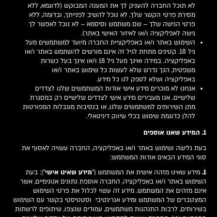
לא תוכל החברה להעניק לך את המענה המבוקש (לדוגמא, ללא
מסירת פרטי הקשר שלך, לא נוכל להשיב לפנייתך, ובדומה, ללא
פרטי הגישה שלך – שם משתמש וסיסמא – לא נוכל לאפשר לך
גישה לאפליקציה ו/או לאיזור האישי באתר).
השימוש באתר ו/או באפליקציית החברה מיועד למשתמשים מעל
גיל 18. קטינים מתחת לגיל זה אינם מורשים להשתמש באתר ו/או
באפליקציה. במידה ואינך מעל גיל 18 ו/או אינך בעל כשרות
משפטית, הנך נדרש שלא לעשות כל שימוש באתר ו/או
באפליקציה ושלא לספק לנו כל מידע.
אנחנו לא מוכרים מידע אישי אודות המשתמשים שלנו לצדדים
שלישיים. אנו מעבירים מידע אישי לצדדים שלישיים רק במסגרת
מתן השירותים למשתמשים שלנו, או בנסיבות מוגבלות המפורטות
להלן כדוגמת שימוש בכלי שיווק דיגיטאלי.
1. המידע שאנו אוספים
בעת גלישה ושימוש באתר ו/או באפליקציה, החברה עשויה לאסוף את
סוגי המידע הבאים אודות המשתמש:
1.
מידע שאינו מזהה אישית את המשתמש ("
מידע שאינו אישי
"): בעת
השימוש באתר ו/או באפליקציה, החברה אוספת נתונים אנונימיים, אשר
אינם מזהים את המשתמש. מידע זה עשוי לכלול את פרטי השימוש
המצטברים של המשתמש ומידע אגריגטיבי וסטטיסטי בקשר עם השימוש
בשירותים, לרבות התנהגות משתמשים, עמודים שנצפו, שיתופים לרשתות