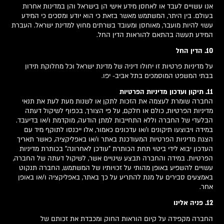
אנו עשויים לעבד או לאחסן מידע אישי הן בישראל והן במדינות אחרות
בעולם. בין היתר, המשתמש מאשר בזאת כי הוא יודע ומסכים כי המידע
עשוי להיות מועבר, מאוחסן ומעובד בשרתים מחוץ למדינת ישראל. העברת
המידע תעשה בהתאם להוראות הדין החל.
10. הדין החל
על מדיניות פרטיות זו יחולו דיניה של מדינת ישראל וכל מחלוקת תידון
בבתי המשפט המוסמכים בתל אביב- יפו.
11. תיקון ועדכון מדיניות הפרטיות
החברה שומרת לעצמה את הזכות לתקן או לשנות מעת לעת את תנאי
מדיניות הפרטיות, כולם או חלקם, על פי הצורך, בכפוף לשיקול דעתה
הבלעדי של החברה וללא התחייבות למתן הודעה, מוקדמת ו/או בדיעבד.
במידה ויבוצעו תיקונים ו/או עדכונים כאמור, אלו ייכנסו לתוקף מיד עם
הצגת מדיניות הפרטיות המעודכנת באתר ו/או באפליקציה, כאשר תאריך
העדכון יבוא לידי ביטוי תחת הכותרת "עודכן לאחרונה" בכותרת מדיניות
הפרטיות. במידה והחברה תבצע שינויים אשר, לשיקול דעתה של החברה,
עשויים להשפיע באופן מהותי על זכויותיו של המשתמש, החברה תנקוט
באמצעים סבירים על מנת להתריע על כך באתר, באפליקציה ו/או באופן
אחר.
12. פניה אלינו
החברה מקפידה על קיום הוראות החוק ומכבדת את זכותם של