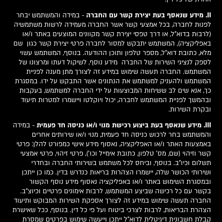
II. מידע שנאסף בעת יצירת קשר עם החברה
- במידה והמשתמש יבחר
לפנות לחברה, בכל אמצעי קשר אשר החברה מעמידה לרשות משתמשיה
(לרבות בדוא"ל, או דרך טפסי יצירת קשר מקוונים המוצעים באתר ו/או
באפליקציה), המשתמש יתבקש למסור לחברה פרטי יצירת קשר כגון שם
מלא, כתובת דוא"ל, מספר טלפון ותוכן ההודעה. בנוסף, המשתמש עשוי
לספק לנציגי השירות של החברה מידע נוסף, לשיקול דעתו ומרצונו של
המשתמש. החברה תעשה שימוש במידע זה לצורך מתן מענה לפניית
המשתמש ולהעניק למשתמש את הנתונים אשר התבקש על ידו. במסגרת
כך, אנא שים לב ששיחות המבוצעות על ידי החברה למשתמש, בעקבות
ובהמשך לפניית המשתמש לחברה, יכול ויוקלטו ויישמרו למטרות תיעוד
ובקרת השירות.
III. מידע שנאסף בעת ביצוע רכישת מנוי ו/או כניסה חד פעמית
- במידה
והמשתמש בחר לרכוש כניסה חד פעמית, מנוי ו/או שירותים אחרים
באמצעות האתר ו/או האפליקציה, נאסוף מידע אישי כמפורט להלן: פרטי
קשר וזיהוי (שם, מס' טלפון, כתובת אימייל וכו'), פרטי זיהוי, פרטי אמצעי
תשלום וכיו"ב. בנוסף, וביחס לכל משתמש בשירותי החברה ובחדרי
ושירותי הכושר שלה, יישמרו הצהרות בריאות כנדרש בדין. כמו כן ייתכן
ובמסגרת השימוש באתר ו/או באפליקציה נאסוף מידע נוסף הקשור
בקשר עם כל רכישה שביצע המשתמש, לרבות אימונים פרטיים וכיוצ"ב.
החברה תעשה שימוש במידע זה לצורך אספקת השירות המבוקש ותיעוד
הצהרת הבריאות, לרבות לצרכי ביטוח ועל פי כל דין. בנוסף, ככל שאישרת
קבלת חשבונית דיגיטלית לדוא"ל ייתכן וייעשה שימוש בפרטים שמסרת