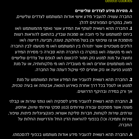
delete-cookies
4. מסירת מידע לצדדים שלישיים
החברה עשויה להעביר מידע אישי אודות המשתמש לצדדים שלישיים,
וזאת, במקרים המפורטים להלן:
1.
החברה תהא רשאית לשתף את המידע אשר נאסף מהמשתמש ו/או
ביחס למשתמש על פי חובה או סמכות שבדין, בהתאם להוראות רשות
מוסמכת או צו שיפוטי וכן בשל מחלוקת, טענה, תביעה, דרישה ו/או
הליכים משפטיים אשר יתנהלו בין המשתמש ו/או מי מטעמו לבין החברה
ו/או מי מטעמה ו/או במקרה בו החברה תהא סבורה כי מסירת המידע
נחוצה על מנת למנוע נזק חמור לרכושם ו/או לגופם של צדדים שלישיים
ו/או משתמשים אחרים ו/או מי מעובדיה ו/או מי מלקוחותיה, או על מנת
למנוע פגיעה או נזק אחרים לפי שיקול דעתה של החברה.
2.
החברה תהא רשאית להעביר את המידע אודות המשתמש על מנת
למנוע או לטפל בכל דרך אחרת באירוע הונאה, אבטחה או בעיה טכנית,
אך ורק במידה ובהיקף הדרושים.
3.
החברה תהא רשאית להעביר מידע לספקיה ו/או נותני שירות או קבלני
משנה אשר מספקים עבורה שירותים (כגון ספקי שירותי שיווק, אחסון,
שרתים, שירות לקוחות, חברות סליקת אשראי, פונקציונליות פיתוח, שיפור,
שירות ותמיכה וכו') בכפוף להוראות הדין החל והדרישות החלות על
החברה.
4.
החברה תהא רשאית להעביר מידע אודות משתמש בכפוף להסכמתו.