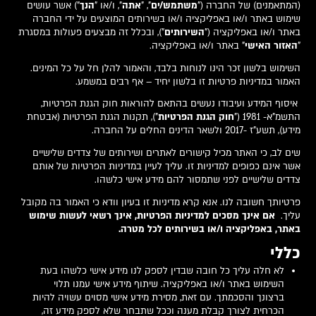
(המתאמנים) של החברה ("
משתמש/ים
", "
אתה
", ו/או "
הנך
") אשר עושים
שימוש באתר ו/או באפליקציה ו/או בשירותים המוצעים על ידי החברה
באתר ו/או באפליקציה ("
השירותים
"), ובכלל זה מבצעים פעולות במסגרת
"
האזור האישי
" באתר ו/או באפליקציה.
השימוש בלשון זכר הינו לנוחות בלבד, והאמור להלן חל על כל המינים.
האמור במדיניות פרטיות זו בלשון יחיד – אף רבים במשמע.
איסוף המידע ועיבודו נעשים בהתאם להוראות חוק הגנת הפרטיות,
התשמ"א- 1981 ("
חוק הגנת הפרטיות
"), תקנות הגנת הפרטיות (אבטחת
מידע), תשע"ז -2017 ולשאר הדינים החלים על החברה.
שים לב, כי האתר מכיל קישורים לאתרים ושירותים של צדדים שלישיים
אשר אינם כפופים למדיניות זו. עליך לעיין במדיניות הפרטיות של אותם
צדדים שלישיים לפני שתמסור להם מידע אישי כלשהו.
פרטיותך חשובה לנו. אנא קרא מדיניות זו בעיון וודא כי האמור בה מקובל
עליך.
אם אינך מסכים למדיניות הפרטיות, אינך רשאי לעשות שימוש
באתר, באפליקציה ו/או בשירותים לכל מטרה.
כללי
לא חלה עליך כל חובה שבדין לספק לנו מידע אישי כלשהו בעת
השימוש באתר ו/או באפליקציה. שיתוף מידע אישי עמנו תלוי
ברצונך והסכמתך. עם זאת, מסירת מידע אישי מסוים עשויה להיות
הכרחית לצורך קבלת מענה וככל שתבחר שלא לספק מידע זה,