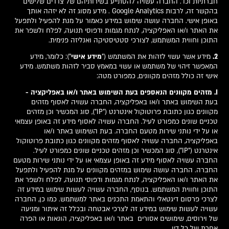
חברתיות וכו'. החברה עשויה להסתייע בשירותיהם של צדדים שלישים
בהקשר זה, לרבות Google Analytics . מידע מסוג זה לא יזהה אותך
באופן אישי. החברה עושה שימוש במידע כאמור על מנת להפעיל ולתפעל
את האתר ו/או האפליקציה, לנתח מגמות ודפוסי תנועה, לפלח ולשפר את
התוכן וחווית המשתמש, לצורכי סטטיסטיקה ואנליזה פנימית.
2.
מידע אשר עשוי לזהות את המשתמש ("
מידע אישי
"): כלומר, מידע
המאפשר זיהוי של משתמש או עשוי במאמץ סביר לזהות משתמש. מידע
אישי זה כולל מזהים מקוונים, כמפורט מטה:
I. מזהים מקוונים הנאספים בעת השימוש באתר ו/או באפליקציה -
בעת השימוש באתר ו/או באפליקציה, החברה עשויה לאסוף מזהים
מקוונים כגון כתובת פרוטוקול אינטרנט ("IP"), סוג המכשיר וכן מזהים
טכניים שונים כמפורט לעיל. החברה עשויה לאסוף מידע זה באופן עצמאי
או על ידי נותני שירות מטעם החברה. בעת השימוש באתר ו/או
באפליקציה, החברה עשויה לאסוף מזהים מקוונים כגון כתובת פרוטוקול
אינטרנט ("IP"), סוג המכשיר וכן מזהים טכניים שונים כמפורט לעיל.
החברה עשויה לאסוף מידע זה באופן עצמאי או על ידי נותני שירות מטעם
החברה. החברה עושה שימוש במזהים מקוונים על מנת להפעיל ולתפעל
את האתר ו/או האפליקציה, לנתח מגמות ודפוסי תנועה, לפלח ולשפר את
התוכן וחווית המשתמש. בנוסף, החברה עשויה לעשות שימוש במידע זה
לצרכי פרסום דיגטאלי והתאמת התכנים באתר למשתמש. כמו כן, החברה
עשויה לעשות שימוש במידע זה לצרכי אבטחה ובכלל זה איתור ומניעה
של וירוסים, שימושים אסורים באתר ו/או באפליקציה, הונאות או הפרה
אחרת של כל דין.