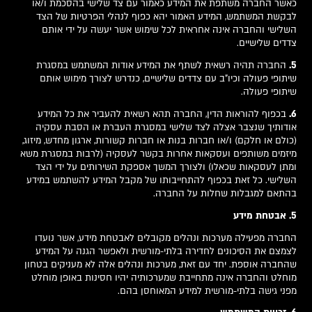
כאשר החברה משתפת את המידע כאמור עם צד שלישי בהסכמת ו/או
לבקשת המשתמש, המידע האמור יהא כפוף לנהלי הפרטיות של הצד
השלישי והחברה אינה אחראית לכל שימוש אשר יעשה על ידי אותם
צדדים שלישיים.
5.
החברה תהיה רשאית לשתף את המידע אודות המשתמש במסגרת
שיתופי פעולה וכיו"ב עם צדדים שלישיים, כנדרש לצורך מימוש אותם
שיתופי פעולה.
6.
בכפוף להוראות הדין, החברה תהא רשאית להעביר את כל המידע
אודותיך שנצבר אצלה לצד שלישי במסגרת העברת או הסבת עסקיה
(כולם או חלקם) ו/או חברות בנות או חברות קשורות, ארגון מחדש, מיזוג,
מיזמים משותפים ועסקאות אחרות בקשר לעסקיה (לרבות במסגרת משא
ומתן לעסקאות שכאלו) ולצורך המשך אספקת השירותים על ידי הצד
השלישי. כל זאת בכפוף להתחייבותו של מקבל המידע להשתמש במידע
בהתאם למגבלות שחלות על החברה.
5. אבטחת מידע
החברה מפעילה מערכות ונהלים מקובלים לאבטחת מידע, אשר נועדו
לצמצם את הסיכונים לחדירה בלתי-מורשית ולאפשר הגנה על המידע
שהחברה אוספת. יחד עם זאת, מערכות ונהלים אלה לא מעניקים בטחון
מוחלט והחברה אינה מתחייבת שמערכותיה יהיו חסינות באופן מוחלט
מפני גישה בלתי-מורשית למידע המאוחסן בהם.