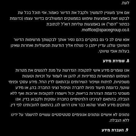
לעת.
אם אינך מעוניין להמשיך ולקבל את הדיוור כאמור, אזי תוכל בכל עת
לבקש זאת באמצעות שימוש בממשקים המשולבים בדיוור עצמו (כדוגמת
כפתור "הסר") או באמצעות שליחת דוא"ל לכתובת
.
moffice@spacegroup.co.il
אנא שים לב כי גם במקרים בהם נסיר אותך לבקשתך מרשימות הדיוור
השיווקי שלנו, עדיין ייתכן כי נשלח אליך הודעות תפעוליות ואחרות שאינן
בעלות אופי שיווקי.
8. שמירת מידע
אנו שומרים מידע אישי לתקופה הנדרשת על מנת להגשים את מטרות
השימוש המתוארות במדיניות זו, להגן או לעמוד על זכויות וטענות
משפטיות, לניתוח ושיפור השירותים ובהתאם לדין החל. מידע עסקי ופנימי
שוטף, כדוגמת תיעוד פניות לחברה וטיפול נציגי החברה בהן, או מידע
משפטי כדוגמת הצהרות בריאות, יכול ויישמרו לתקופות ארוכות ואף ללא
הגבלה, בהתאם לצרכינו הלגיטימיים כחברה עסקית ולקבוע בדין. אנו
מוחקים מידע לאחר שהוא כבר אינו דרוש לנו, בהתאם לחובותינו לפי דין.
נתונים לא אישיים ונתונים אנונימיים סטטיסטיים עשויים להישמר על ידינו
ללא הגבלה.
9. העברת מידע