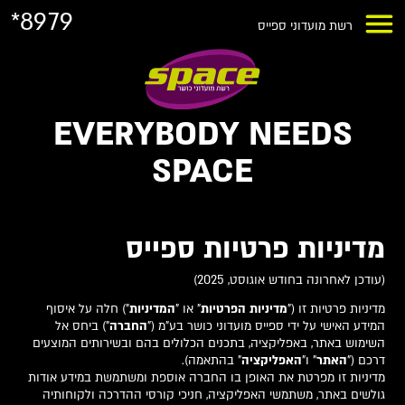
*8979
רשת מועדוני ספייס
EVERYBODY NEEDS
SPACE
מדיניות פרטיות ספייס
(עודכן לאחרונה בחודש אוגוסט, 2025)
מדיניות פרטיות זו ("
מדיניות הפרטיות
" או "
המדיניות
") חלה על איסוף
המידע האישי על ידי ספייס מועדוני כושר בע"מ ("
החברה
") ביחס אל
השימוש באתר, באפליקציה, בתכנים הכלולים בהם ובשירותים המוצעים
דרכם ("
האתר
" ו"
האפליקציה
" בהתאמה).
מדיניות זו מפרטת את האופן בו החברה אוספת ומשתמשת במידע אודות
גולשים באתר, משתמשי האפליקציה, חניכי קורסי ההדרכה ולקוחותיה