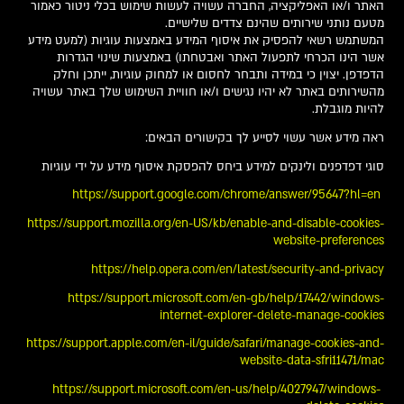
האתר ו/או האפליקציה, החברה עשויה לעשות שימוש בכלי ניטור כאמור
מטעם נותני שירותים שהינם צדדים שלישיים.
המשתמש רשאי להפסיק את איסוף המידע באמצעות עוגיות (למעט מידע
אשר הינו הכרחי לתפעול האתר ואבטחתו) באמצעות שינוי הגדרות
הדפדפן. יצוין כי במידה ותבחר לחסום או למחוק עוגיות, ייתכן וחלק
מהשירותים באתר לא יהיו נגישים ו/או חוויית השימוש שלך באתר עשויה
להיות מוגבלת.
ראה מידע אשר עשוי לסייע לך בקישורים הבאים:
סוגי דפדפנים ולינקים למידע ביחס להפסקת איסוף מידע על ידי עוגיות
https://support.google.com/chrome/answer/95647?hl=en
https://support.mozilla.org/en-US/kb/enable-and-disable-cookies-
website-preferences
https://help.opera.com/en/latest/security-and-privacy
https://support.microsoft.com/en-gb/help/17442/windows-
internet-explorer-delete-manage-cookies
https://support.apple.com/en-il/guide/safari/manage-cookies-and-
website-data-sfri11471/mac
https://support.microsoft.com/en-us/help/4027947/windows-